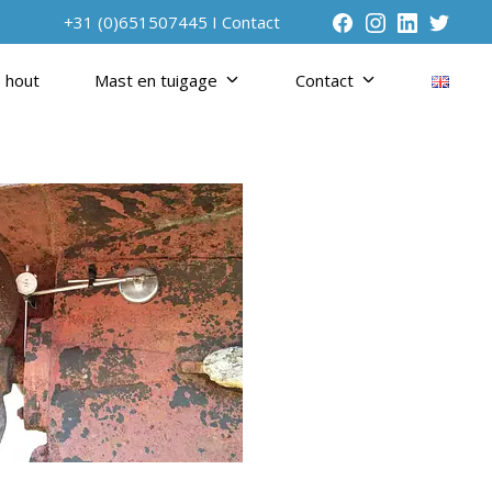
+31 (0)651507445 I
Contact
 hout
Mast en tuigage
Contact