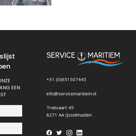
lijst
pen
+31 (0)651507445
ONZE
VANG EEN
info@servicemaritiem.nl
JST
Trekvaart 45
8271 AA IJsselmuiden