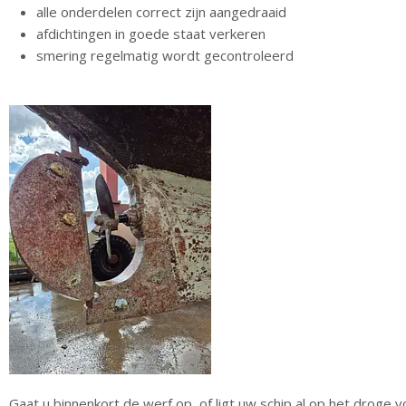
alle onderdelen correct zijn aangedraaid
afdichtingen in goede staat verkeren
smering regelmatig wordt gecontroleerd
Gaat u binnenkort de werf op, of ligt uw schip al op het droge