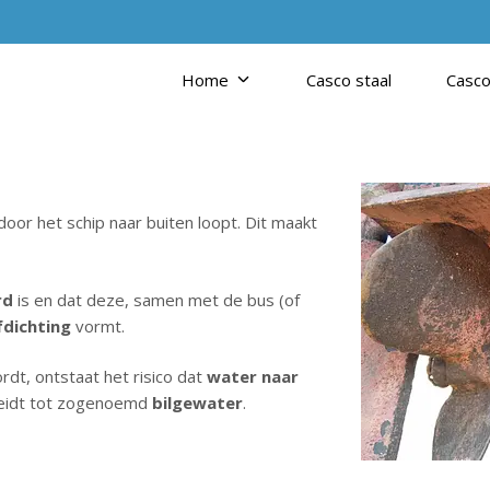
Home
Casco staal
Casco
oor het schip naar buiten loopt. Dit maakt
rd
is en dat deze, samen met de bus (of
dichting
vormt.
dt, ontstaat het risico dat
water naar
t leidt tot zogenoemd
bilgewater
.