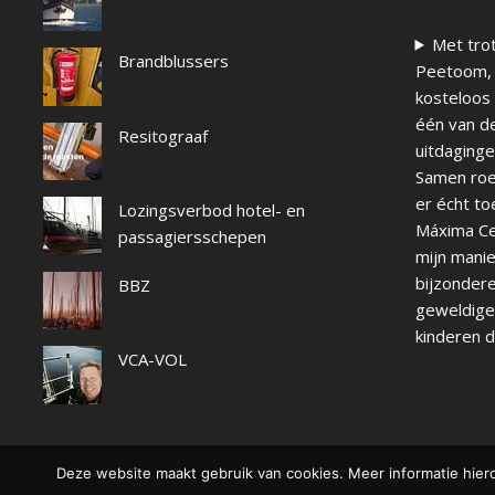
Met trot
Brandblussers
Peetoom, 
kosteloos 
één van d
Resitograaf
uitdaginge
Samen roei
er écht to
Lozingsverbod hotel- en
Máxima Ce
passagiersschepen
mijn manie
bijzondere
BBZ
geweldige 
kinderen d
VCA-VOL
Deze website maakt gebruik van cookies. Meer informatie hiero