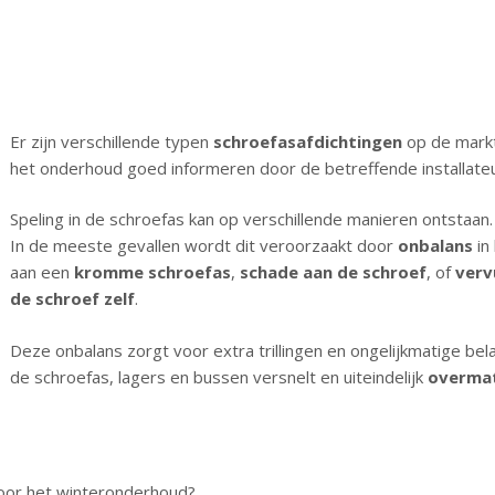
Er zijn verschillende typen
schroefasafdichtingen
op de markt.
het onderhoud goed informeren door de betreffende installateu
Speling in de schroefas kan op verschillende manieren ontstaan.
In de meeste gevallen wordt dit veroorzaakt door
onbalans
in
aan een
kromme schroefas
,
schade aan de schroef
, of
verv
de schroef zelf
.
Deze onbalans zorgt voor extra trillingen en ongelijkmatige bel
de schroefas, lagers en bussen versnelt en uiteindelijk
overmat
 voor het winteronderhoud?