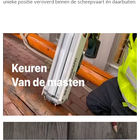
unieke positie veroverd binnen de scheepvaart én daarbuiten.