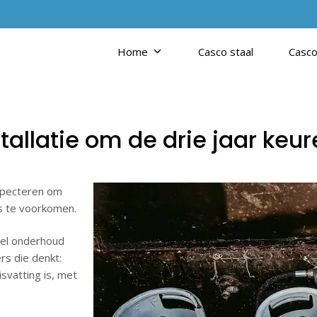
Home
Casco staal
Casco
tallatie om de drie jaar keu
nspecteren om
es te voorkomen.
eel onderhoud
rs die denkt:
isvatting is, met