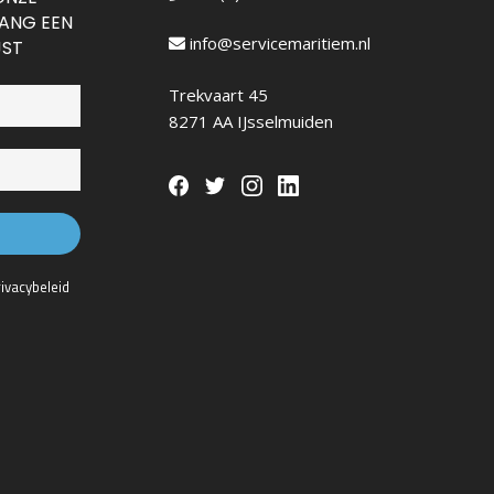
VANG EEN
info@servicemaritiem.nl
JST
Trekvaart 45
8271 AA IJsselmuiden
rivacybeleid