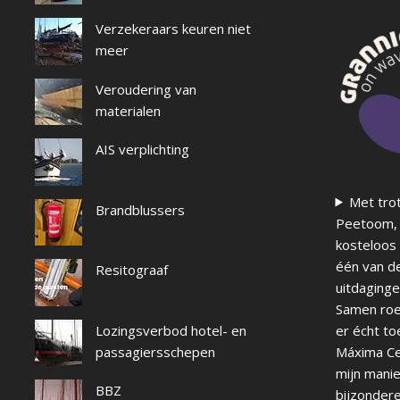
Verzekeraars keuren niet
meer
Veroudering van
materialen
AIS verplichting
Met trot
Brandblussers
Peetoom, 
kosteloos 
één van d
Resitograaf
uitdaginge
Samen roei
er écht to
Lozingsverbod hotel- en
Máxima Ce
passagiersschepen
mijn manie
BBZ
bijzondere