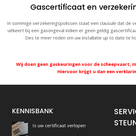
Gascertificaat en verzekeri
In sommige verzekeringspolissen staat een clausule dat de v
uitkeert bij een gasongeval indien er geen geldig gascertifica
Des te meer reden om uw installatie up to date te h
Wij doen geen gaskeuringen voor de scheepvaart, ma
Hiervoor krijgt u dan een verklar
KENNISBANK
SERVI
STEU
Is uw certificaat verlopen