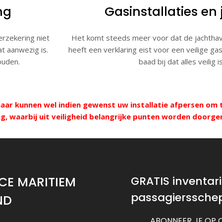
ng
Gasinstallaties en
erzekering niet
Het komt steeds meer voor dat de jachthav
at aanwezig is.
heeft een verklaring eist voor een veilige gas
ouden.
baad bij dat alles veilig i
ar kunnen wel indien gewenst uw installatie afpersen om te
ing, waarbij uit veiligheid belangrijke punten worden door
CE MARITIEM
GRATIS inventaris
passagierssche
ND
ABONNEER JE OP 