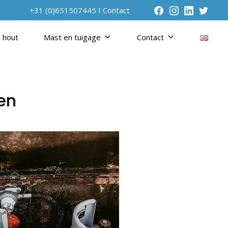
+31 (0)651507445 I
Contact
 hout
Mast en tuigage
Contact
ren