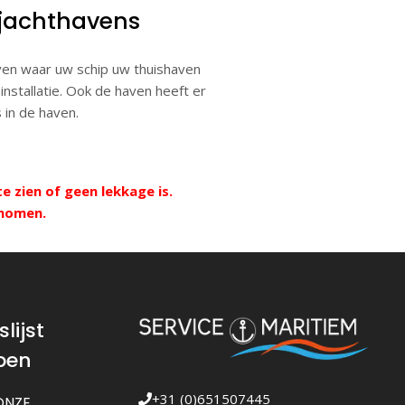
 jachthavens
en waar uw schip uw thuishaven
installatie. Ook de haven heeft er
s in de haven.
 zien of geen lekkage is.
genomen.
lijst
pen
+31 (0)651507445
ONZE